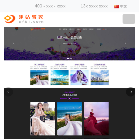
400 - xxx - xxxx
13x xxxx xxxx
中文