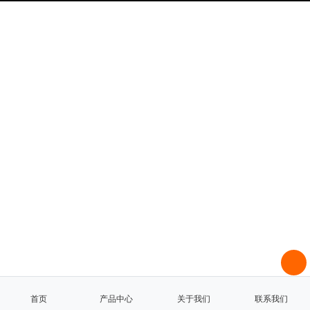
首页
产品中心
关于我们
联系我们