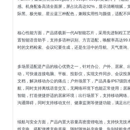
感。机身配备高清全面屏，屏占比高达92%，显示清晰细腻，
际黑、极光银、星云蓝三种配色，兼顾实用性与颜值，适配不
核心性能方面，产品搭载新一代AI智能芯片，采用先进制程工艺
置智能语音助手，支持多语种识别、方言适配，唤醒率高达99
时的文档检索、会议纪要生成，还是生活中的导航、天气查询
多场景适配是产品的核心优势之一，针对办公、户外、居家、
动，可快速连接电脑、平板、投影仪，实现文件同步、会议投屏
文档，解决移动办公的痛点；户外场景下，产品具备IP67级防
航，同时支持离线语音交互，无网络环境下也能正常使用；居
智能，打造便捷舒适的居家环境；出行场景下，支持移动网络、W
沟通障碍，同时支持移动支付、健康监测等便捷功能，满足出
续航与安全方面，产品内置大容量高密度锂电池，支持快充技术
线充电，搭配便携充电底座，随时随地补充电量，告别续航焦