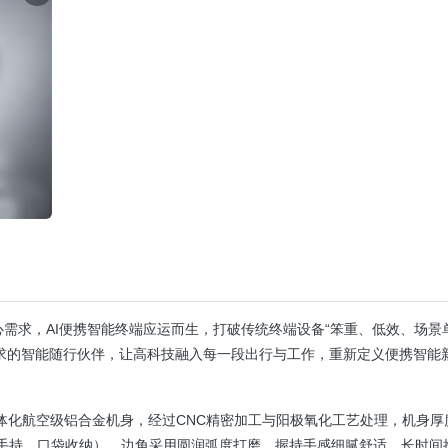
需求，AI便携智能终端应运而生，打破传统终端设备“笨重、低效、场景
多需求的智能随行伙伴，让高科技融入每一段出行与工作，重新定义便携智能
一体化航空级铝合金机身，经过CNC精密加工与阳极氧化工艺处理，机身厚
尺寸（适配手持、口袋收纳），边角采用圆润弧度打磨，握持手感细腻舒适，长时