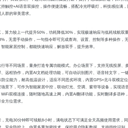
支持触控+AI语音双操控，操作便捷流畅，搭配冷光呼吸灯，科技感拉满，
同人群的审美需求。
，算力较上一代提升50%，功耗降低30%，实现极速响应与低耗续航双
.8%，无需手动操作，一句指令即可完成查询、设置、控制等多种操作，
、智能家居控制，都能快速响应，解放双手，提升效率。
出行等不同场景，量身打造专属功能模式。办公场景下，支持无线投屏、
、远程协作，内置AI文档处理功能，可自动识别图片、语音转文字，一
水防尘能力，耐高低温设计，适应不同恶劣环境，内置GPS+北斗双模定
家场景下，可作为智能家居中控，联动灯光、空调、窗帘等设备，实现语
iFi双模连接，随时随地高速上网，内置AI翻译功能，实时翻译多语种
行全方位需求。
，充电30分钟即可续航8小时，满电状态下可满足全天高频使用需求，
虑。安全防护上，内置多重加密技术，保护用户隐私数据，支持指纹识别