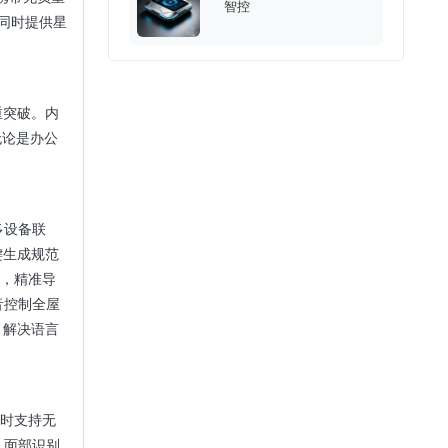
智控
同时提供星
重突破。内
无论是办公
多设备联
键生成规范
位，精准导
音控制全屋
，解决语言
同时支持无
、面部识别