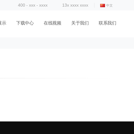
400 - xxx - xxxx
13x xxxx xxxx
中文
展示
下载中心
在线视频
关于我们
联系我们