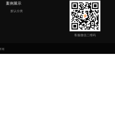
案例展示
默认分类
客服微信二维码
权所有