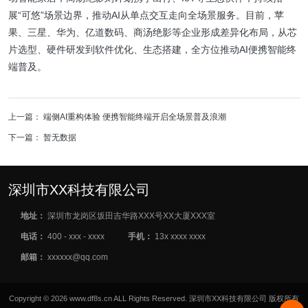
展“可悠”场景边界，推动AI从单点交互走向全场景服务。目前，苹
果、三星、华为、亿道数码、商汤绝影等企业形成差异化布局，从芯
片选型、硬件研发到软件优化、生态搭建，全方位推动AI便携智能终
端普及。
上一篇：
端侧AI重构体验 便携智能终端开启全场景普及浪潮
下一篇： 暂无数据
深圳市XX科技有限公司
地址：
深圳市龙岗区坂田吉华路XXX号XX大厦XXX室
电话：
400 - xxx - xxxx
手机：
13x xxxx xxxx
邮箱：
xxxxxx@qq.com
Copyright © 2026 www.df8s.cn ALL Rights Reserved. 深圳市XX科技有限公司 版权所有