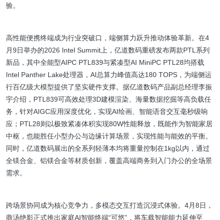
验。
高性能便携终端成为行业突破口，端侧算力跃升推动体验革新。在4
月9日举办的2026 Intel Summit上，亿道数码重磅发布两款PTL系列
新品，其中全能型AIPC PTL839与紧凑型AI MiniPC PTL28均搭载
Intel Panther Lake处理器，AI总算力峰值高达180 TOPS，为端侧运
行百亿级大模型提供了坚实硬件支撑。据亿道数码产品副总经理李振
宇介绍，PTL839可高效处理3D建模渲染、海量数据挖掘等高负载任
务，针对AIGC应用深度优化，实现AI绘画、智能语音交互毫秒级响
应；PTL28则以极致紧凑体积实现80W性能释放，既能作为智能家居
中枢，也能胜任小型办公与边缘计算场景，实现性能与能效的平衡。
同时，亿道数码展出的全系列轻薄本均将重量控制在1kg以内，通过
全镁合金、铝镁合金等材质创新，覆盖高端商务到入门办公的全场景
需求。
跨场景协同成为核心竞争力，多模态交互打造沉浸式体验。4月8日，
商汤绝影正式推出家庭AI智能终端“可悠”，将车载智能能力延伸至