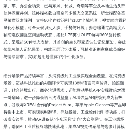
家、车、办公全场景，已与东风、长城、奇瑞等车企及本地生活头部
伙伴深度共创。该终端搭载自研空间多模态交互系统，听觉端配备高
灵敏度双麦阵列，支持50个声纹识别与180°全域拾音；视觉端内置轻
量化小模型，可全天候识别人脸、手势与环境；姿态端通过高精度六
轴陀螺仪捕捉空间运动状态，搭配1.75英寸OLED屏与360°旋转模
式，呈现超50种动态表情。其首创的生长型家庭认知记忆框架，突破
传统AI单人记忆局限，构建三层记忆体系，可精准识别家庭成员偏好
与情绪需求，实现“越用越懂你”的个性化服务。
细分场景产品持续丰富，从消费级到工业级实现全面覆盖。在消费级
场景，迈越科技推出的AI翻译卡可实现138种语言同声传译、拍照翻
译，贴合跨境出行、商务沟通需求，还能联动手机APP实现微信对话
一键翻译，进一步降低语言沟通壁垒；AI增强型AR眼镜则成为新热
点，谷歌与XREAL合作的Project Aura、苹果Apple Glasses等产品即
将集中上市，可实现实时翻译、导航投射、工业检修指引等功能，打
破虚实边界，推动AR设备从“小众玩具”走向“大众刚需”。在工业级场
景，端侧AI工业质检终端快速落地，集成AI视觉传感器与边缘计算模