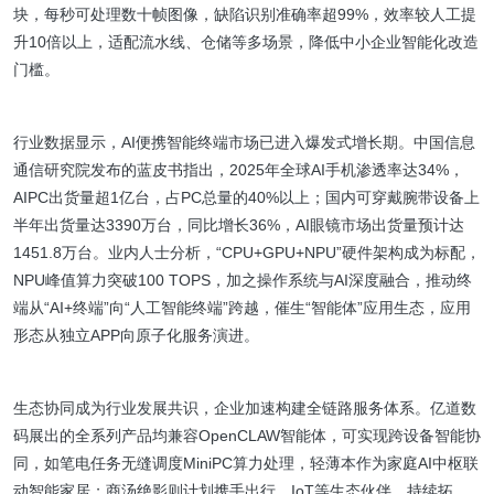
块，每秒可处理数十帧图像，缺陷识别准确率超99%，效率较人工提
升10倍以上，适配流水线、仓储等多场景，降低中小企业智能化改造
门槛。
行业数据显示，AI便携智能终端市场已进入爆发式增长期。中国信息
通信研究院发布的蓝皮书指出，2025年全球AI手机渗透率达34%，
AIPC出货量超1亿台，占PC总量的40%以上；国内可穿戴腕带设备上
半年出货量达3390万台，同比增长36%，AI眼镜市场出货量预计达
1451.8万台。业内人士分析，“CPU+GPU+NPU”硬件架构成为标配，
NPU峰值算力突破100 TOPS，加之操作系统与AI深度融合，推动终
端从“AI+终端”向“人工智能终端”跨越，催生“智能体”应用生态，应用
形态从独立APP向原子化服务演进。
生态协同成为行业发展共识，企业加速构建全链路服务体系。亿道数
码展出的全系列产品均兼容OpenCLAW智能体，可实现跨设备智能协
同，如笔电任务无缝调度MiniPC算力处理，轻薄本作为家庭AI中枢联
动智能家居；商汤绝影则计划携手出行、IoT等生态伙伴，持续拓