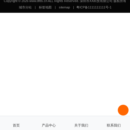
Copyright © 2026 www.df8s.cn ALL Rights Reserved. 深圳市XX科技有限公司 版权所有
城市分站
|
标签地图
|
sitemap
|
粤ICP备1111111111号-1
首页
产品中心
关于我们
联系我们